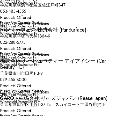
Windshield Protection Film
神奈川県横浜市都筑区佐江戸町347
053-485-4555
Products Offered
Fusion Plus Ceramic Coating
Get A Quote
Get Directions
XPEL Paint Protection Film
パンサーフェス 株式会社 (PanSurface)
Prime™ Automotive Window Tint
Windshield Protection Film
神奈川県平塚市大神1864-9
022-288-5775
Products Offered
Fusion Plus Ceramic Coating
Get A Quote
Get Directions
XPEL Paint Protection Film
株式会社 カービューティー アイアイシー (Car
Prime™ Automotive Window Tint
Windshield Protection Film
Beauty IIC)
千葉県市川市田尻1-3-9
079-455-8000
Products Offered
Fusion Plus Ceramic Coating
Get A Quote
Get Directions
XPEL Paint Protection Film
CARO - 株式会社 リーズジャパン (Rease Japan)
Prime™ Automotive Window Tint
Windshield Protection Film
東京都世田谷区用賀1-27-18 スカイコート世田谷用賀1F
Products Offered
Fusion Plus Ceramic Coating