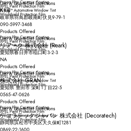
Fusion Plus Ceramic Coating
Get A Quote
Get Directions
XPEL Paint Protection Film
KKB
Prime™ Automotive Window Tint
Windshield Protection Film
岐阜県羽鳥郡岐南町伏見9-79-1
090-5997-3468
Products Offered
Fusion Plus Ceramic Coating
Get A Quote
Get Directions
XPEL Paint Protection Film
リアーク 株式会社 (Reark)
Prime™ Automotive Window Tint
Windshield Protection Film
愛知県春日井市稲口町3-2-3
NA
Products Offered
Fusion Plus Ceramic Coating
Get A Quote
Get Directions
XPEL Paint Protection Film
株式会社 GRAN
Prime™ Automotive Window Tint
Windshield Protection Film
愛知県 豊田市 栄町1丁目22-5
0565-47-0626
Products Offered
Fusion Plus Ceramic Coating
Get A Quote
Get Directions
XPEL Paint Protection Film
デコラテックジャパン 株式会社 (Decoratech)
Prime™ Automotive Window Tint
Windshield Protection Film
静岡県浜松市中央区大久保町1281
0869-22-1600