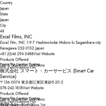
Country
State
City
Excel Films, INC
Excel Film, INC 1-9-7 Hashimotodai Midoro-lu Sagamihara-city
Kanagawa 252-0132 Japan
+81 (0)46 294 0488
Visit Website
Products Offered
Fusion Plus Ceramic Coating
Get A Quote
Get Directions
XPEL Paint Protection Film
株式会社 スマート・カーサービス (Smart Car
Service)
〒136-0074 東京都江東区東砂5-20-2
078-242-1818
Visit Website
Products Offered
Fusion Plus Ceramic Coating
Get A Quote
Get Directions
XPEL Paint Protection Film
有限会社 デイズ
Prime™ Automotive Window Tint