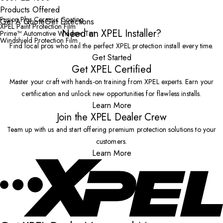
Products Offered
Fusion Plus Ceramic Coating
Get A Quote
Get Directions
XPEL Paint Protection Film
Need an XPEL Installer?
Prime™ Automotive Window Tint
Windshield Protection Film
Find local pros who nail the perfect XPEL protection install every time.
Get Started
Get XPEL Certified
Master your craft with hands-on training from XPEL experts. Earn your
certification and unlock new opportunities for flawless installs.
Learn More
Join the XPEL Dealer Crew
Team up with us and start offering premium protection solutions to your
customers.
Learn More