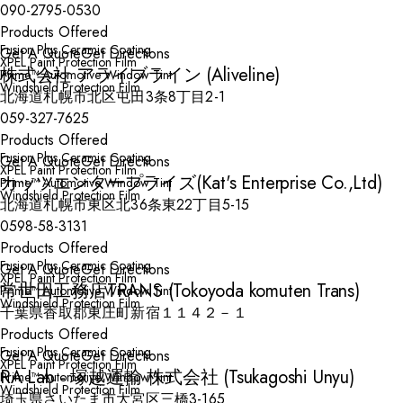
090-2795-0530
Products Offered
Fusion Plus Ceramic Coating
Get A Quote
Get Directions
XPEL Paint Protection Film
株式会社 アライブライン (Aliveline)
Prime™ Automotive Window Tint
Windshield Protection Film
北海道札幌市北区屯田3条8丁目2-1
059-327-7625
Products Offered
Fusion Plus Ceramic Coating
Get A Quote
Get Directions
XPEL Paint Protection Film
カッツエンタープライズ(Kat's Enterprise Co.,Ltd)
Prime™ Automotive Window Tint
Windshield Protection Film
北海道札幌市東区北36条東22丁目5-15
0598-58-3131
Products Offered
Fusion Plus Ceramic Coating
Get A Quote
Get Directions
XPEL Paint Protection Film
常世田工務店TRANS (Tokoyoda komuten Trans)
Prime™ Automotive Window Tint
Windshield Protection Film
千葉県香取郡東庄町新宿１１４２－１
Products Offered
Fusion Plus Ceramic Coating
Get A Quote
Get Directions
XPEL Paint Protection Film
RA Lab - 塚越運輸 株式会社 (Tsukagoshi Unyu)
Prime™ Automotive Window Tint
Windshield Protection Film
埼玉県さいたま市大宮区三橋3-165