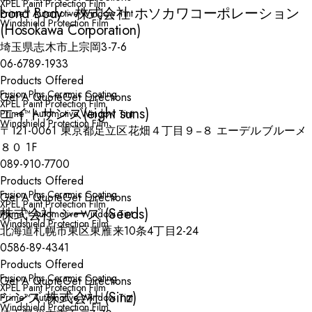
XPEL Paint Protection Film
bond Body - 株式会社 ホソカワコーポレーション
Prime™ Automotive Window Tint
Windshield Protection Film
(Hosokawa Corporation)
埼玉県志木市上宗岡3-7-6
06-6789-1933
Products Offered
Fusion Plus Ceramic Coating
Get A Quote
Get Directions
XPEL Paint Protection Film
エイトサンズ(eight suns)
Prime™ Automotive Window Tint
Windshield Protection Film
〒121-0061 東京都足立区花畑４丁目９−８ エーデルブルーメ
８０ 1F
089-910-7700
Products Offered
Fusion Plus Ceramic Coating
Get A Quote
Get Directions
XPEL Paint Protection Film
株式会社 シーズ (Seeds)
Prime™ Automotive Window Tint
Windshield Protection Film
北海道札幌市東区東雁来10条4丁目2-24
0586-89-4341
Products Offered
Fusion Plus Ceramic Coating
Get A Quote
Get Directions
XPEL Paint Protection Film
シンズ 株式会社 (Sinz)
Prime™ Automotive Window Tint
Windshield Protection Film