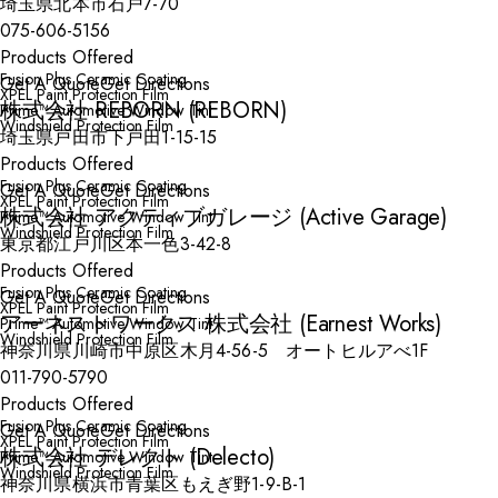
埼玉県北本市石戸7-70
075-606-5156
Products Offered
Fusion Plus Ceramic Coating
Get A Quote
Get Directions
XPEL Paint Protection Film
株式会社 REBORN (REBORN)
Prime™ Automotive Window Tint
Windshield Protection Film
埼玉県戸田市下戸田1-15-15
Products Offered
Fusion Plus Ceramic Coating
Get A Quote
Get Directions
XPEL Paint Protection Film
株式会社 アクティブガレージ (Active Garage)
Prime™ Automotive Window Tint
Windshield Protection Film
東京都江戸川区本一色3-42-8
Products Offered
Fusion Plus Ceramic Coating
Get A Quote
Get Directions
XPEL Paint Protection Film
アーネストワークス 株式会社 (Earnest Works)
Prime™ Automotive Window Tint
Windshield Protection Film
神奈川県川崎市中原区木月4-56-5 オートヒルアべ1F
011-790-5790
Products Offered
Fusion Plus Ceramic Coating
Get A Quote
Get Directions
XPEL Paint Protection Film
株式会社 デレクト (Delecto)
Prime™ Automotive Window Tint
Windshield Protection Film
神奈川県横浜市青葉区もえぎ野1-9-B-1