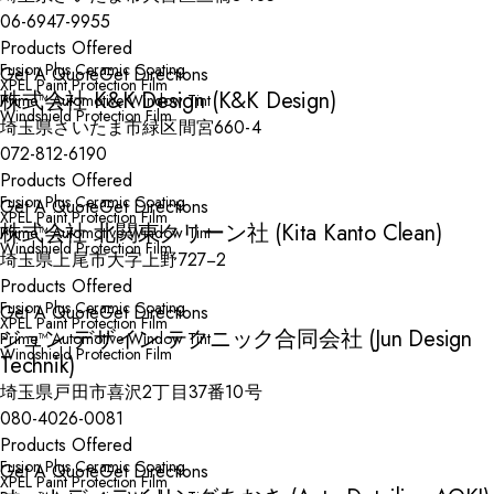
06-6947-9955
Products Offered
Fusion Plus Ceramic Coating
Get A Quote
Get Directions
XPEL Paint Protection Film
株式会社 K&K Design (K&K Design)
Prime™ Automotive Window Tint
Windshield Protection Film
埼玉県さいたま市緑区間宮660-4
072-812-6190
Products Offered
Fusion Plus Ceramic Coating
Get A Quote
Get Directions
XPEL Paint Protection Film
株式会社 北関東クリーン社 (Kita Kanto Clean)
Prime™ Automotive Window Tint
Windshield Protection Film
埼玉県上尾市大字上野727−2
Products Offered
Fusion Plus Ceramic Coating
Get A Quote
Get Directions
XPEL Paint Protection Film
ジュン デザイン テクニック合同会社 (Jun Design
Prime™ Automotive Window Tint
Windshield Protection Film
Technik)
埼玉県戸田市喜沢2丁目37番10号
080-4026-0081
Products Offered
Fusion Plus Ceramic Coating
Get A Quote
Get Directions
XPEL Paint Protection Film