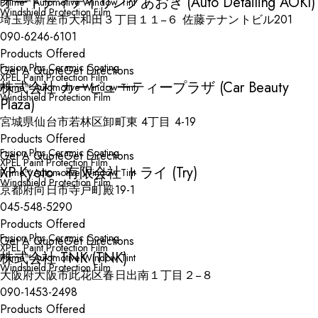
オートディテイリングあおき (Auto Detailing AOKI)
Prime™ Automotive Window Tint
Windshield Protection Film
埼玉県新座市大和田３丁目１１−６ 佐藤テナントビル201
090-6246-6101
Products Offered
Fusion Plus Ceramic Coating
Get A Quote
Get Directions
XPEL Paint Protection Film
株式会社 カービューティープラザ (Car Beauty
Prime™ Automotive Window Tint
Windshield Protection Film
Plaza)
宮城県仙台市若林区卸町東 4丁目 4-19
Products Offered
Fusion Plus Ceramic Coating
Get A Quote
Get Directions
XPEL Paint Protection Film
XP Kyoto - 有限会社 トライ (Try)
Prime™ Automotive Window Tint
Windshield Protection Film
京都府向日市寺戸町殿19-1
045-548-5290
Products Offered
Fusion Plus Ceramic Coating
Get A Quote
Get Directions
XPEL Paint Protection Film
株式会社 TNK (TNK)
Prime™ Automotive Window Tint
Windshield Protection Film
大阪府大阪市此花区春日出南１丁目２−８
090-1453-2498
Products Offered