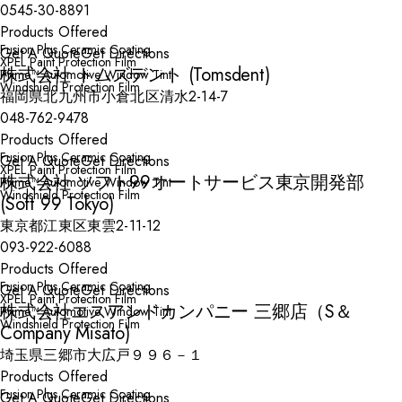
0545-30-8891
Products Offered
Fusion Plus Ceramic Coating
Get A Quote
Get Directions
XPEL Paint Protection Film
株式会社 トムズデント (Tomsdent)
Prime™ Automotive Window Tint
Windshield Protection Film
福岡県北九州市小倉北区清水2-14-7
048-762-9478
Products Offered
Fusion Plus Ceramic Coating
Get A Quote
Get Directions
XPEL Paint Protection Film
株式会社 ソフト99オートサービス東京開発部
Prime™ Automotive Window Tint
Windshield Protection Film
(Soft 99 Tokyo)
東京都江東区東雲2-11-12
093-922-6088
Products Offered
Fusion Plus Ceramic Coating
Get A Quote
Get Directions
XPEL Paint Protection Film
株式会社エスアンドカンパニー 三郷店（S＆
Prime™ Automotive Window Tint
Windshield Protection Film
Company Misato)
埼玉県三郷市大広戸９９６－１
Products Offered
Fusion Plus Ceramic Coating
Get A Quote
Get Directions