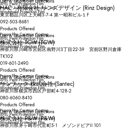
Get A Quote
Get Directions
XPEL Paint Protection Film
HAC - 有限会社 リンズデザイン (Rinz Design)
Prime™ Automotive Window Tint
Windshield Protection Film
東京都品川区上大崎3-7-4 第一昭和ビル１F
092-503-8681
Products Offered
Fusion Plus Ceramic Coating
Get A Quote
Get Directions
XPEL Paint Protection Film
株式会社 TCW (TCW)
Prime™ Automotive Window Tint
Windshield Protection Film
神奈川県川崎市宮前区南野川3丁目22-39 宮前区野川倉庫
TK102
019-601-2490
Products Offered
Fusion Plus Ceramic Coating
Get A Quote
Get Directions
XPEL Paint Protection Film
サンテック 株式会社 (Santec)
Prime™ Automotive Window Tint
Windshield Protection Film
神奈川県横浜市西区戸部町4-128-2
080-6060-8410
Products Offered
Fusion Plus Ceramic Coating
Get A Quote
Get Directions
XPEL Paint Protection Film
株式会社 P&W (P&W)
Prime™ Automotive Window Tint
Windshield Protection Film
神奈川県茅ヶ崎市代官町5-1 メゾンドピアII 101